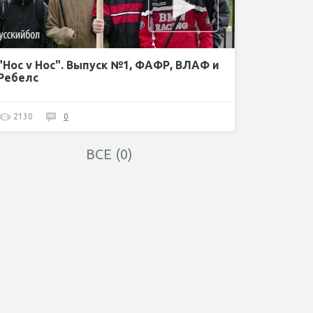
"Нос v Нос". Выпуск №1, ФАФР, ВЛАФ и
Ребелс
2130
0
ВСЕ (0)