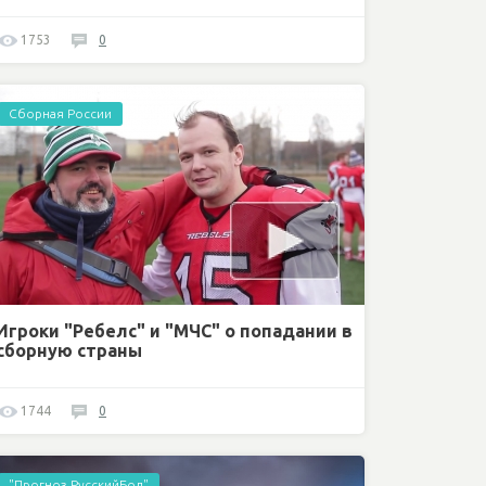
1753
0
Сборная России
Игроки "Ребелс" и "МЧС" о попадании в
сборную страны
1744
0
"Прогноз РусскийБол"