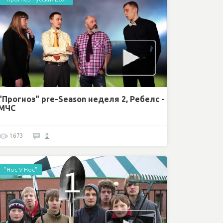
"Прогноз" pre-Season неделя 2, Ребелс -
МЧС
1673
0
"Нос V Нос"