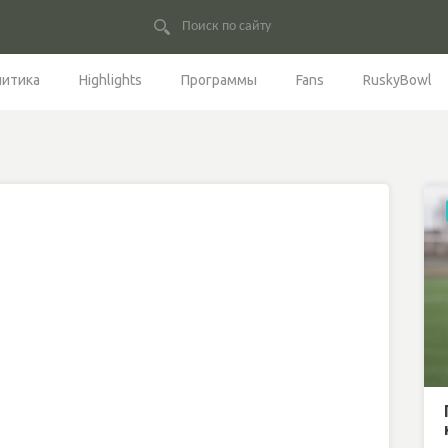
литика
Highlights
Программы
Fans
RuskyBowl