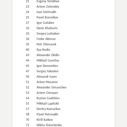
21
Evgeny Terekhov
23
Artem Zelenskiy
24
Ivan Stelmakh
25
Pavel Borovikov
27
Igor Golubev
32
Denis Khalturin
33
Sergey Loshakov
34
Fedor Akimov
35
Petr Shimarek
40
Ilya Redin
43
Alexander Dildin
44
Mikhail Gavrilov
45
Igor Dementiev
47
Sergey Yakovlev
50
Alexandr Isaev
51
Anton Musatov
52
Alexander Simanchev
53
Artem Ovsoyan
54
Ruslan Gadzhiev
55
Mikhail Lapitckii
57
Dmitry Komarkov
58
Pavel Petrovykh
70
Kirill Katkov
71
Nikita Shevchenko