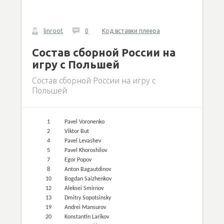
linroot
0
Код вставки плеера
Состав сборной России на
игру с Польшей
Состав сборной России на игру с
Польшей
1
Pavel Voronenko
2
Viktor But
4
Pavel Levashev
5
Pavel Khoroshilov
7
Egor Popov
8
Anton Bagautdinov
10
Bogdan Saizhenkov
12
Aleksei Smirnov
13
Dmitry Sopotsinsky
19
Andrei Mansurov
20
Konstantin Larikov