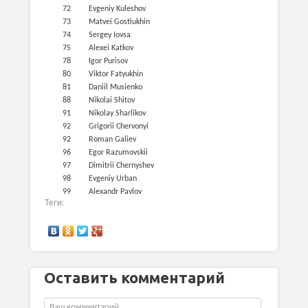
72
Evgeniy Kuleshov
73
Matvei Gostiukhin
74
Sergey Iovsa
75
Alexei Katkov
78
Igor Purisov
80
Viktor Fatyukhin
81
Daniil Musienko
88
Nikolai Shitov
91
Nikolay Sharlikov
92
Grigorii Chervonyi
92
Roman Galiev
96
Egor Razumovskii
97
Dimitrii Chernyshev
98
Evgeniy Urban
99
Alexandr Pavlov
Теги:
Оставить комментарий