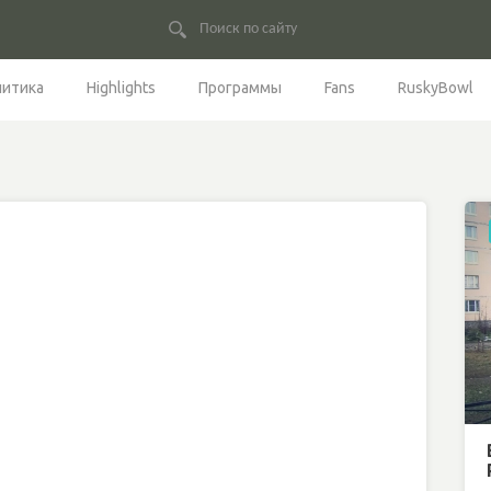
литика
Highlights
Программы
Fans
RuskyBowl