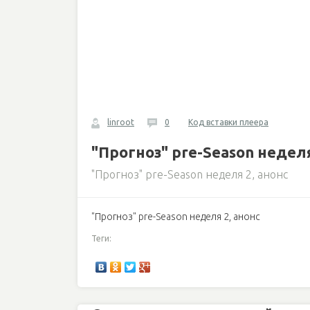
linroot
0
Код вставки плеера
"Прогноз" pre-Season неделя
"Прогноз" pre-Season неделя 2, анонс
"Прогноз" pre-Season неделя 2, анонс
Теги: