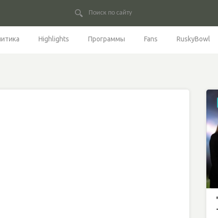
литика
Highlights
Программы
Fans
RuskyBowl