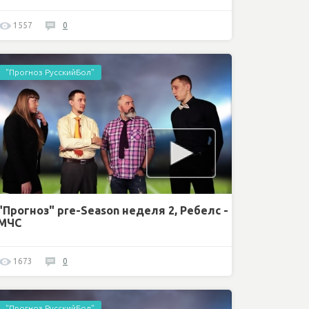
1557
0
"Прогноз РусскийБол"
"Прогноз" pre-Season неделя 2, Ребелс -
МЧС
1673
0
"Прогноз РусскийБол"