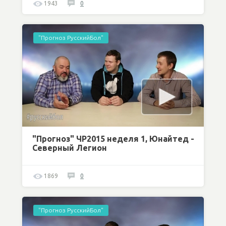
1943
0
"Прогноз РусскийБол"
"Прогноз" ЧР2015 неделя 1, Юнайтед -
Северный Легион
1869
0
"Прогноз РусскийБол"