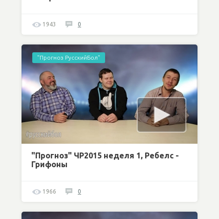
1943
0
"Прогноз РусскийБол"
"Прогноз" ЧР2015 неделя 1, Ребелс -
Грифоны
1966
0